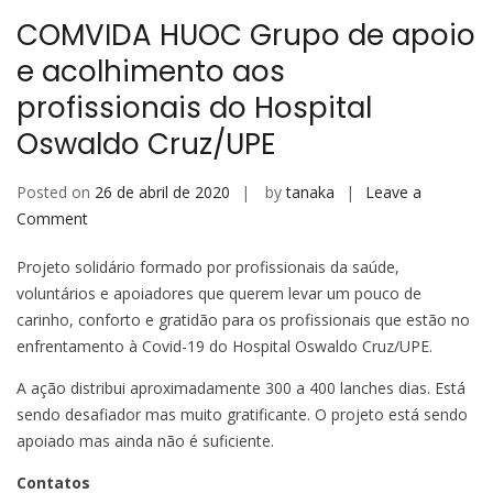
COMVIDA HUOC Grupo de apoio
e acolhimento aos
profissionais do Hospital
Oswaldo Cruz/UPE
Posted on
26 de abril de 2020
by
tanaka
Leave a
on
Comment
COMVIDA
Projeto solidário formado por profissionais da saúde,
HUOC
voluntários e apoiadores que querem levar um pouco de
Grupo
carinho, conforto e gratidão para os profissionais que estão no
de
enfrentamento à Covid-19 do Hospital Oswaldo Cruz/UPE.
apoio
e
A ação distribui aproximadamente 300 a 400 lanches dias. Está
acolhimento
sendo desafiador mas muito gratificante. O projeto está sendo
aos
apoiado mas ainda não é suficiente.
profissionais
do
Contatos