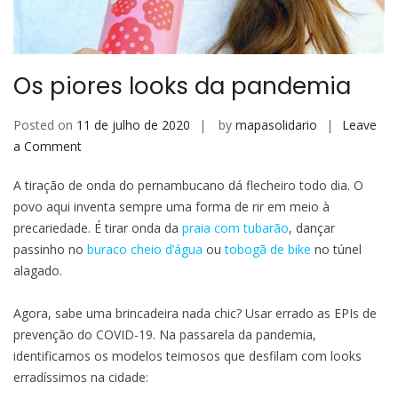
Os piores looks da pandemia
Posted on
11 de julho de 2020
by
mapasolidario
Leave
on
a Comment
Os
A tiração de onda do pernambucano dá flecheiro todo dia. O
piores
povo aqui inventa sempre uma forma de rir em meio à
looks
precariedade. É tirar onda da
praia com tubarão
, dançar
da
passinho no
buraco cheio d’água
ou
tobogã de bike
no túnel
pandemia
alagado.
Agora, sabe uma brincadeira nada chic? Usar errado as EPIs de
prevenção do COVID-19. Na passarela da pandemia,
identificamos os modelos teimosos que desfilam com looks
erradíssimos na cidade: