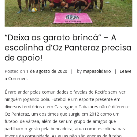
“Deixa os garoto brincá” – A
escolinha d’Oz Panteraz precisa
de apoio!
Posted on
1 de agosto de 2020
by
mapasolidario
Leave
on
a Comment
“Deixa
É raro andar pelas comunidades e favelas de Recife sem ver
os
ninguém jogando bola. Futebol é um esporte presente em
garoto
diversos territórios e em Caranguejo Tabaiares não é diferente.
brincá”
Oz Panteraz, um dos times que surgiu em 2012 como um
–
futebol de várzea, além de ser um grupo de amigos que
A
partilham o gosto pela brincadeira, atua como escolinha para
escolinha
jovens da comunidade. As aulas não são apenas de futebol,
d’Oz