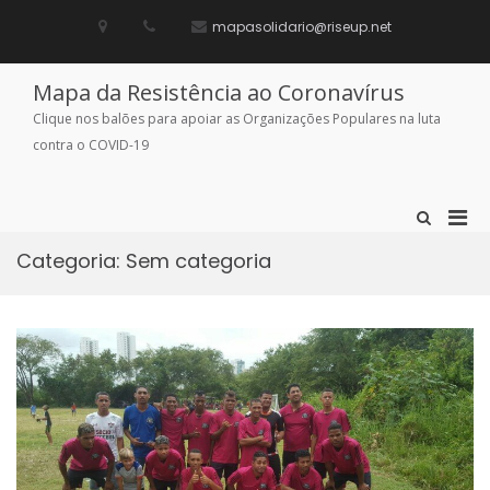
Skip
to
mapasolidario@riseup.net
content
Mapa da Resistência ao Coronavírus
Clique nos balões para apoiar as Organizações Populares na luta
contra o COVID-19
Pri
Show
Search
Men
Form
Categoria:
Sem categoria
for
Mobi