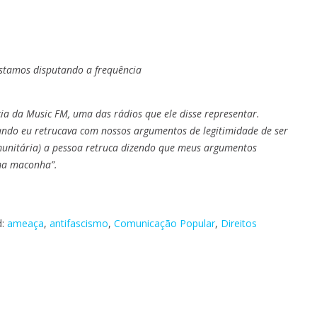
estamos disputando a frequência
cia da Music FM, uma das rádios que ele disse representar.
uando eu retrucava com nossos argumentos de legitimidade de ser
munitária) a pessoa retruca dizendo que meus argumentos
ma maconha”.
d:
ameaça
,
antifascismo
,
Comunicação Popular
,
Direitos