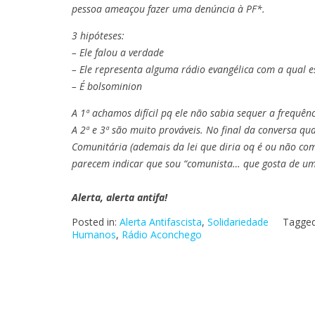
pessoa ameaçou fazer uma denúncia à PF*.
3 hipóteses:
– Ele falou a verdade
– Ele representa alguma rádio evangélica com a qual 
– É bolsominion
A 1ª achamos difícil pq ele não sabia sequer a frequên
A 2ª e 3ª são muito prováveis. No final da conversa q
Comunitária (ademais da lei que diria oq é ou não co
parecem indicar que sou “comunista… que gosta de u
Alerta, alerta antifa!
Posted in:
Alerta Antifascista
,
Solidariedade
Tagge
Humanos
,
Rádio Aconchego