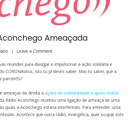
io Aconchego Ameaçada
on
ario
Leave a Comment
Alerta
s reunides para divulgar e impulsionar a ação solidária e
AntiFascista:
do CORONAvírus, isto tu já deves saber. Mas tu sabes que a
Rádio
s parceirEs?
Aconchego
Ameaçada
e ameaças da direita a
ações de solidariedade e apoio mútuo
e da Rádio Aconchego recebeu uma ligação de ameaça de uma
s quais a Aconchego estaria interferindo. Para entender: uma
nteúdo. Acontece que outra rádio, evangélica, quer ocupar este