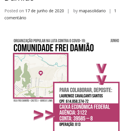
Posted on
17 de junho de 2020
by
mapasolidario
1
em
comentário
Doe
para
a
Comunidade
Frei
Damião