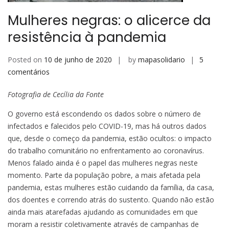
Mulheres negras: o alicerce da
resistência à pandemia
Posted on
10 de junho de 2020
by
mapasolidario
5
em
comentários
Mulheres
Fotografia de Cecília da Fonte
negras:
o
O governo está escondendo os dados sobre o número de
alicerce
infectados e falecidos pelo COVID-19, mas há outros dados
da
que, desde o começo da pandemia, estão ocultos: o impacto
resistência
do trabalho comunitário no enfrentamento ao coronavírus.
à
Menos falado ainda é o papel das mulheres negras neste
pandemia
momento. Parte da população pobre, a mais afetada pela
pandemia, estas mulheres estão cuidando da família, da casa,
dos doentes e correndo atrás do sustento. Quando não estão
ainda mais atarefadas ajudando as comunidades em que
moram a resistir coletivamente através de campanhas de