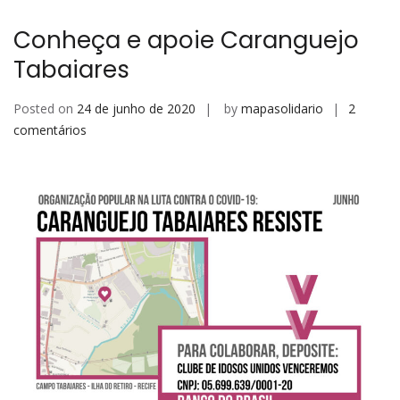
Conheça e apoie Caranguejo
Tabaiares
Posted on
24 de junho de 2020
by
mapasolidario
2
em
comentários
Conheça
e
apoie
Caranguejo
Tabaiares