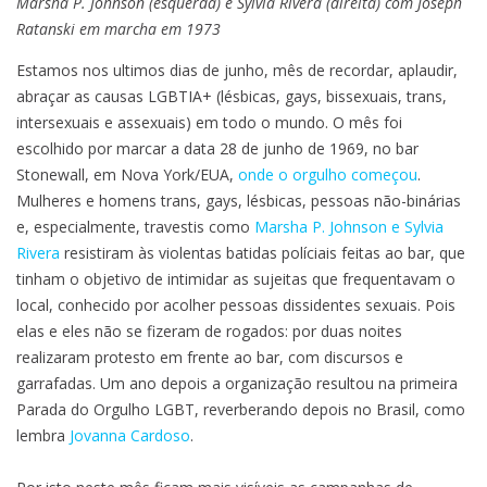
Marsha P. Johnson (esquerda) e Sylvia Rivera (direita)
com Joseph
LGBTIA+
Ratanski
em marcha em 1973
e
a
Estamos nos ultimos dias de junho, mês de recordar, aplaudir,
pandemia:
abraçar as causas LGBTIA+ (lésbicas, gays, bissexuais, trans,
a
intersexuais e assexuais) em todo o mundo. O mês foi
solidariedade
escolhido por marcar a data 28 de junho de 1969, no bar
entre
Stonewall, em Nova York/EUA,
onde o orgulho começou
.
todes
Mulheres e homens trans, gays, lésbicas, pessoas não-binárias
e, especialmente, travestis como
Marsha P. Johnson e Sylvia
Rivera
resistiram às violentas batidas políciais feitas ao bar, que
tinham o objetivo de intimidar as sujeitas que frequentavam o
local, conhecido por acolher pessoas dissidentes sexuais. Pois
elas e eles não se fizeram de rogados: por duas noites
realizaram protesto em frente ao bar, com discursos e
garrafadas. Um ano depois a organização resultou na primeira
Parada do Orgulho LGBT, reverberando depois no Brasil, como
lembra
Jovanna Cardoso
.