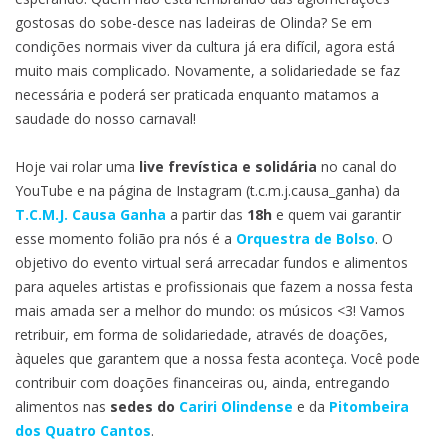
Olindenses
gostosas do sobe-desce nas ladeiras de Olinda? Se em
condições normais viver da cultura já era difícil, agora está
muito mais complicado. Novamente, a solidariedade se faz
necessária e poderá ser praticada enquanto matamos a
saudade do nosso carnaval!
Hoje vai rolar uma
live frevística e solidária
no canal do
YouTube e na página de Instagram (t.c.m.j.causa_ganha) da
T.C.M.J. Causa Ganha
a partir das
18h
e quem vai garantir
esse momento folião pra nós é a
Orquestra de Bolso
. O
objetivo do evento virtual será arrecadar fundos e alimentos
para aqueles artistas e profissionais que fazem a nossa festa
mais amada ser a melhor do mundo: os músicos <3! Vamos
retribuir, em forma de solidariedade, através de doações,
àqueles que garantem que a nossa festa aconteça. Você pode
contribuir com doações financeiras ou, ainda, entregando
alimentos nas
sedes do
Cariri Olindense
e da
Pitombeira
dos Quatro Cantos
.