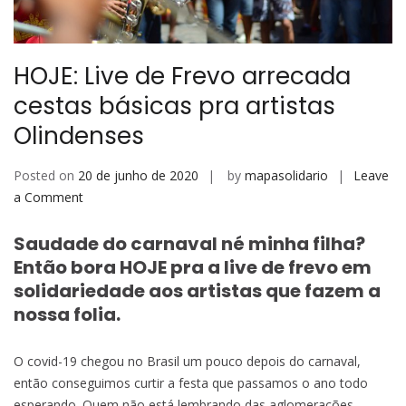
HOJE: Live de Frevo arrecada
cestas básicas pra artistas
Olindenses
Posted on
20 de junho de 2020
by
mapasolidario
Leave
on
a Comment
HOJE:
Live
Saudade do carnaval né minha filha?
de
Então bora HOJE pra a live de frevo em
Frevo
solidariedade aos artistas que fazem a
arrecada
nossa folia.
cestas
básicas
O covid-19 chegou no Brasil um pouco depois do carnaval,
pra
então conseguimos curtir a festa que passamos o ano todo
artistas
esperando. Quem não está lembrando das aglomerações