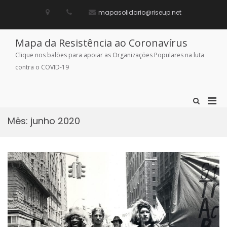
Skip
to
mapasolidario@riseup.net
content
Mapa da Resistência ao Coronavírus
Clique nos balões para apoiar as Organizações Populares na luta
contra o COVID-19
Pri
Show
Search
Men
Form
Mês:
junho 2020
for
Mobi