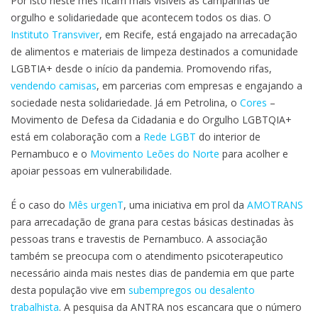
Por isto neste mês ficam mais visíveis as campanhas de
orgulho e solidariedade que acontecem todos os dias. O
Instituto Transviver
, em Recife, está engajado na arrecadação
de alimentos e materiais de limpeza destinados a comunidade
LGBTIA+ desde o início da pandemia. Promovendo rifas,
vendendo camisas
, em parcerias com empresas e engajando a
sociedade nesta solidariedade. Já em Petrolina, o
Cores
–
Movimento de Defesa da Cidadania e do Orgulho LGBTQIA+
está em colaboração com a
Rede LGBT
do interior de
Pernambuco e o
Movimento Leões do Norte
para acolher e
apoiar pessoas em vulnerabilidade.
É o caso do
Mês urgenT
, uma iniciativa em prol da
AMOTRANS
para arrecadação de grana para cestas básicas destinadas às
pessoas trans e travestis de Pernambuco. A associação
também se preocupa com o atendimento psicoterapeutico
necessário ainda mais nestes dias de pandemia em que parte
desta população vive em
subempregos ou desalento
trabalhista
. A pesquisa da ANTRA nos escancara que o número