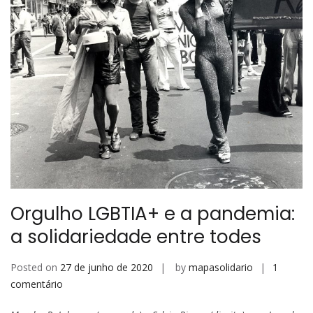
Orgulho LGBTIA+ e a pandemia:
a solidariedade entre todes
Posted on
27 de junho de 2020
by
mapasolidario
1
em
comentário
Orgulho