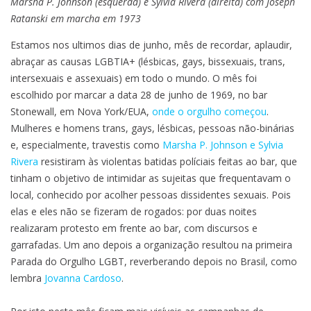
Marsha P. Johnson (esquerda) e Sylvia Rivera (direita)
com Joseph
LGBTIA+
Ratanski
em marcha em 1973
e
a
Estamos nos ultimos dias de junho, mês de recordar, aplaudir,
pandemia:
abraçar as causas LGBTIA+ (lésbicas, gays, bissexuais, trans,
a
intersexuais e assexuais) em todo o mundo. O mês foi
solidariedade
escolhido por marcar a data 28 de junho de 1969, no bar
entre
Stonewall, em Nova York/EUA,
onde o orgulho começou
.
todes
Mulheres e homens trans, gays, lésbicas, pessoas não-binárias
e, especialmente, travestis como
Marsha P. Johnson e Sylvia
Rivera
resistiram às violentas batidas políciais feitas ao bar, que
tinham o objetivo de intimidar as sujeitas que frequentavam o
local, conhecido por acolher pessoas dissidentes sexuais. Pois
elas e eles não se fizeram de rogados: por duas noites
realizaram protesto em frente ao bar, com discursos e
garrafadas. Um ano depois a organização resultou na primeira
Parada do Orgulho LGBT, reverberando depois no Brasil, como
lembra
Jovanna Cardoso
.