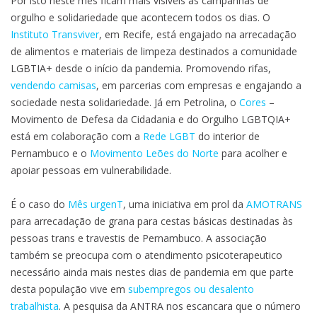
Por isto neste mês ficam mais visíveis as campanhas de
orgulho e solidariedade que acontecem todos os dias. O
Instituto Transviver
, em Recife, está engajado na arrecadação
de alimentos e materiais de limpeza destinados a comunidade
LGBTIA+ desde o início da pandemia. Promovendo rifas,
vendendo camisas
, em parcerias com empresas e engajando a
sociedade nesta solidariedade. Já em Petrolina, o
Cores
–
Movimento de Defesa da Cidadania e do Orgulho LGBTQIA+
está em colaboração com a
Rede LGBT
do interior de
Pernambuco e o
Movimento Leões do Norte
para acolher e
apoiar pessoas em vulnerabilidade.
É o caso do
Mês urgenT
, uma iniciativa em prol da
AMOTRANS
para arrecadação de grana para cestas básicas destinadas às
pessoas trans e travestis de Pernambuco. A associação
também se preocupa com o atendimento psicoterapeutico
necessário ainda mais nestes dias de pandemia em que parte
desta população vive em
subempregos ou desalento
trabalhista
. A pesquisa da ANTRA nos escancara que o número