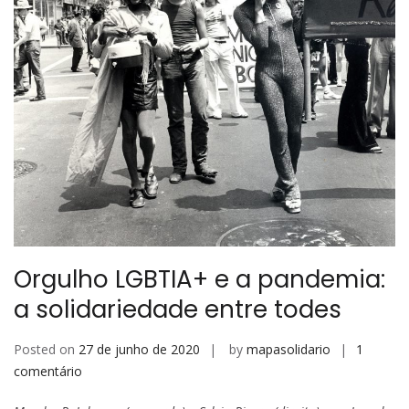
Orgulho LGBTIA+ e a pandemia:
a solidariedade entre todes
Posted on
27 de junho de 2020
by
mapasolidario
1
em
comentário
Orgulho