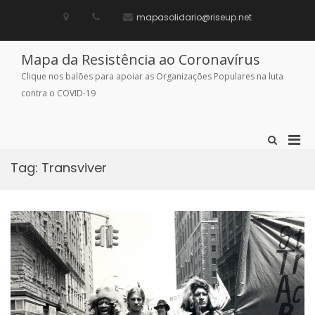
Skip
to
mapasolidario@riseup.net
content
Mapa da Resistência ao Coronavírus
Clique nos balões para apoiar as Organizações Populares na luta
contra o COVID-19
Pri
Show
Search
Men
Form
Tag:
Transviver
for
Mobi