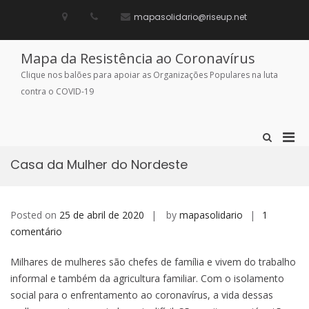
Skip
to
mapasolidario@riseup.net
content
Mapa da Resistência ao Coronavírus
Clique nos balões para apoiar as Organizações Populares na luta
contra o COVID-19
Pri
Show
Search
Men
Form
Casa da Mulher do Nordeste
for
Mobi
Posted on
25 de abril de 2020
by
mapasolidario
1
em
comentário
Casa
Milhares de mulheres são chefes de família e vivem do trabalho
da
informal e também da agricultura familiar. Com o isolamento
Mulher
social para o enfrentamento ao coronavírus, a vida dessas
do