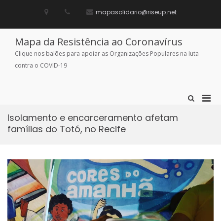
Skip
to
mapasolidario@riseup.net
content
Mapa da Resistência ao Coronavírus
Clique nos balões para apoiar as Organizações Populares na luta
contra o COVID-19
Pri
Show
Search
Men
Form
Isolamento e encarceramento afetam
for
famílias do Totó, no Recife
Mobi