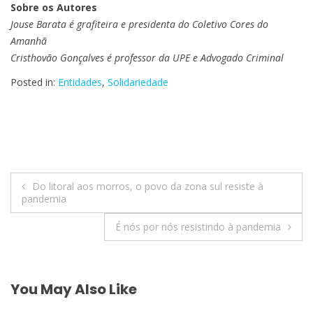
Sobre os Autores
Jouse Barata é grafiteira e presidenta do Coletivo Cores do
Amanhã
Cristhovão Gonçalves é professor da UPE e Advogado Criminal
Posted in:
Entidades
,
Solidariedade
Navegação
Do litoral aos morros, o povo da zona sul resiste à
pandemia
de
É nós por nós resistindo à pandemia
Post
You May Also Like