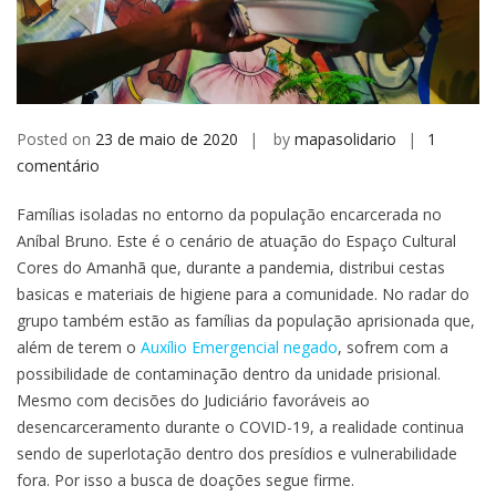
Posted on
23 de maio de 2020
by
mapasolidario
1
em
comentário
Isolamento
Famílias isoladas no entorno da população encarcerada no
e
Aníbal Bruno. Este é o cenário de atuação do Espaço Cultural
encarceramento
Cores do Amanhã que, durante a pandemia, distribui cestas
afetam
basicas e materiais de higiene para a comunidade. No radar do
famílias
grupo também estão as famílias da população aprisionada que,
do
além de terem o
Auxílio Emergencial negado
, sofrem com a
Totó,
possibilidade de contaminação dentro da unidade prisional.
no
Mesmo com decisões do Judiciário favoráveis ao
Recife
desencarceramento durante o COVID-19, a realidade continua
sendo de superlotação dentro dos presídios e vulnerabilidade
fora. Por isso a busca de doações segue firme.