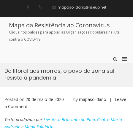
Skip
to
mapasolidario@riseup.net
content
Mapa da Resistência ao Coronavírus
Clique nos balões para apoiar as Organizações Populares na luta
contra o COVID-19
Pri
Show
Search
Men
Form
Do litoral aos morros, o povo da zona sul
for
resiste à pandemia
Mobi
Posted on
20 de maio de 2020
by
mapasolidario
Leave
on
a Comment
Do
Texto produzido por
Livroteca Brincante do Pina
,
Centro Mário
litoral
Andrade
e
Mapa Solidário
aos