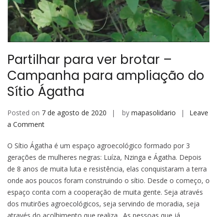
Partilhar para ver brotar –
Campanha para ampliação do
Sítio Ágatha
Posted on
7 de agosto de 2020
by
mapasolidario
Leave
on
a Comment
Partilhar
O Sítio Ágatha é um espaço agroecológico formado por 3
para
gerações de mulheres negras: Luíza, Nzinga e Ágatha. Depois
ver
de 8 anos de muita luta e resistência, elas conquistaram a terra
brotar
onde aos poucos foram construindo o sítio. Desde o começo, o
–
espaço conta com a cooperação de muita gente. Seja através
Campanha
dos mutirões agroecológicos, seja servindo de moradia, seja
para
através do acolhimento que realiza. As pessoas que já
ampliação