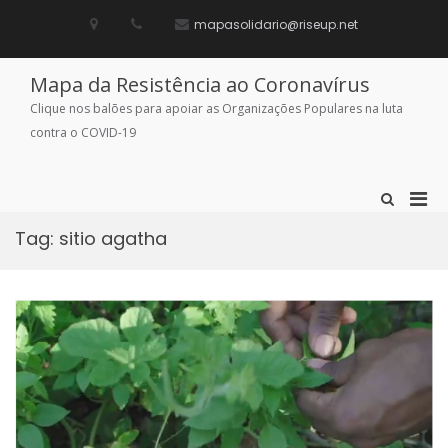
Skip
to
mapasolidario@riseup.net
content
Mapa da Resistência ao Coronavírus
Clique nos balões para apoiar as Organizações Populares na luta
contra o COVID-19
Pri
Show
Search
Men
Form
Tag:
sitio agatha
for
Mobi