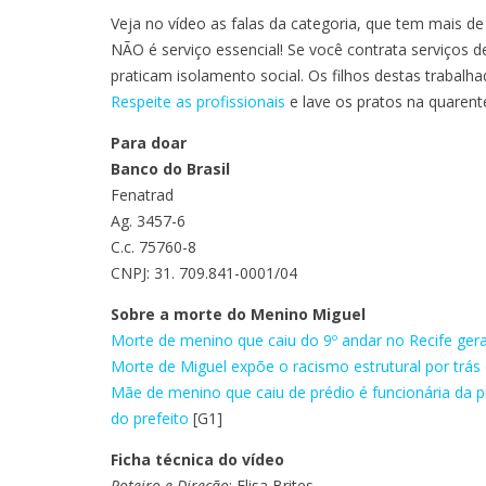
Veja no vídeo as falas da categoria, que tem mais d
NÃO é serviço essencial! Se você contrata serviços 
praticam isolamento social. Os filhos destas trabal
Respeite as profissionais
e lave os pratos na quarent
Para doar
Banco do Brasil
Fenatrad
Ag. 3457-6
C.c. 75760-8
CNPJ: 31. 709.841-0001/04
Sobre a morte do Menino Miguel
Morte de menino que caiu do 9º andar no Recife gera
Morte de Miguel expõe o racismo estrutural por trás 
Mãe de menino que caiu de prédio é funcionária da 
do prefeito
[G1]
Ficha técnica do vídeo
Roteiro e Direção
: Elisa Brites