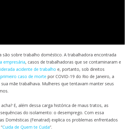
 são sobre trabalho doméstico. A trabalhadora encontrada
a empresária
, casos de trabalhadoras que se contaminaram e
iderada acidente de trabalho
e, portanto, sob direitos
o
primeiro caso de morte
por COVID-19 do Rio de Janeiro, a
sua mãe trabalhava. Mulheres que tentavam manter seus
emos.
 acha? E, além dessa carga histórica de maus tratos, as
nsequências do isolamento: o desemprego. Com essa
as Domésticas (Fenatrad) explica os problemas enfrentados
 “
Cuida de Quem te Cuida
“.