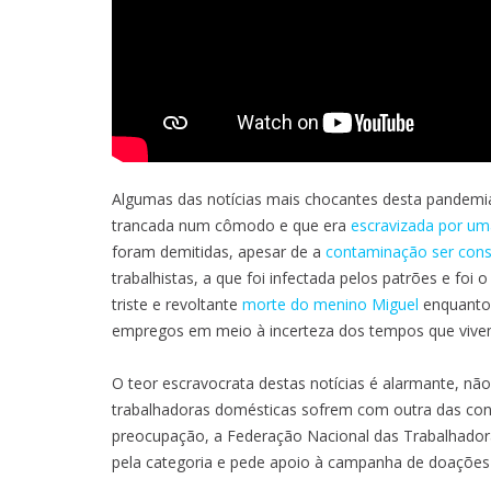
Algumas das notícias mais chocantes desta pandemia
trancada num cômodo e que era
escravizada por um
foram demitidas, apesar de a
contaminação ser cons
trabalhistas, a que foi infectada pelos patrões e foi 
triste e revoltante
morte do menino Miguel
enquanto 
empregos em meio à incerteza dos tempos que viv
O teor escravocrata destas notícias é alarmante, não
trabalhadoras domésticas sofrem com outra das co
preocupação, a Federação Nacional das Trabalhador
pela categoria e pede apoio à campanha de doações