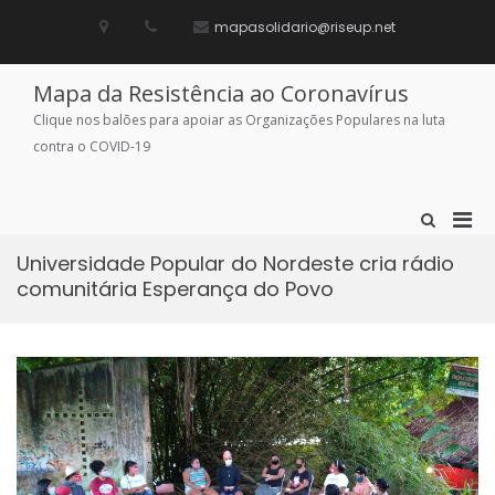
Skip
to
mapasolidario@riseup.net
content
Mapa da Resistência ao Coronavírus
Clique nos balões para apoiar as Organizações Populares na luta
contra o COVID-19
Pri
Show
Search
Men
Form
Universidade Popular do Nordeste cria rádio
for
comunitária Esperança do Povo
Mobi