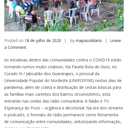
Posted on
18 de julho de 2020
by
mapasolidario
Leave
on
a Comment
Universidade
As iniciativas dentro das comunidades contra o COVID19 estão
Popular
tomando rumos muito criativos. Na Favela Bola de Ouro, no
do
Curado IV / Jaboatão dos Guararapes, o pessoal da
Nordeste
Universidade Popular do Nordeste (UNIPOP/NE) nestes dias de
cria
pandemia, além de coleta e distribuição de cestas básicas para
rádio
as famílias mais carentes dos bairros circunvizinhos, está
comunitária
entrando nas ondas das rádio comunitária: A Rádio e TV
Esperança
Esperança do Povo – orgânica e decolonial. Na era dos streams
do
e podcasts, o formato de rádio permanece como ferramenta
Povo
de comunicação entre comunidades, sintonizando informação,