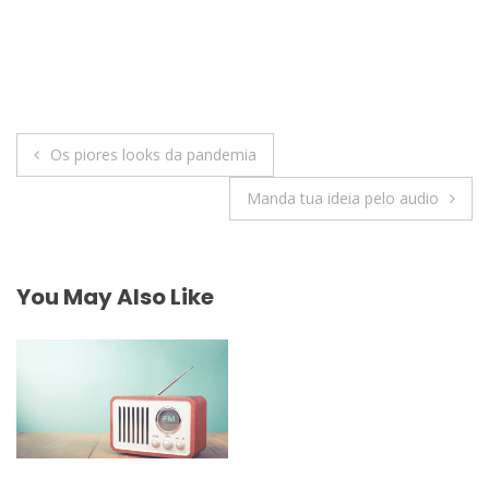
Navegação
Os piores looks da pandemia
de
Manda tua ideia pelo audio
Post
You May Also Like